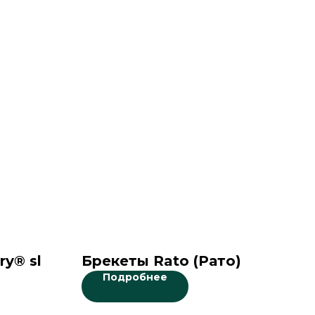
ry® sl
Брекеты Rato (Рато)
Подробнее