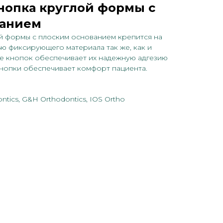
нопка круглой формы с
ванием
й формы с плоским основанием крепится на
ю фиксирующего материала так же, как и
ие кнопок обеспечивает их надежную адгезию
кнопки обеспечивает комфорт пациента.
tics, G&H Orthodontics, IOS Ortho