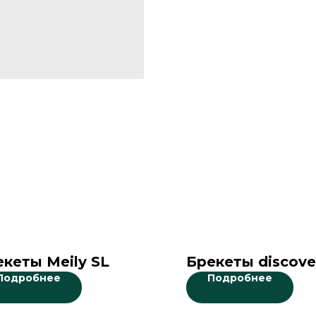
кеты Meily SL
Брекеты discove
Подробнее
Подробнее