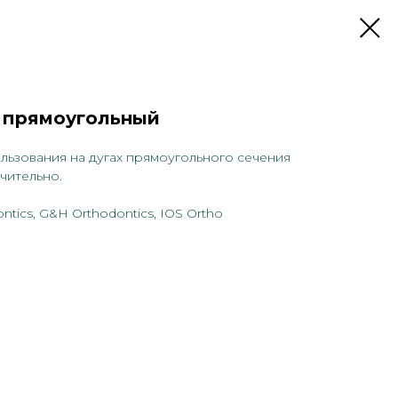
 прямоугольный
льзования на дугах прямоугольного сечения
чительно.
tics, G&H Orthodontics, IOS Ortho