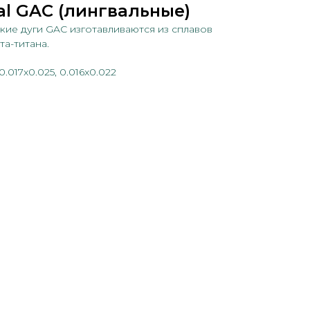
ual GAC (лингвальные)
ие дуги GAC изготавливаются из сплавов
ета-титана.
 0.017x0.025, 0.016x0.022