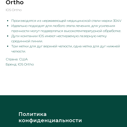
Ortho
IOS Ortho
Производятся из нержавеющей медицинской стали марки 304V
Идеально подходят для любого этапа лечения, для усиления
прочности могут подвергаться высокотемпературной обработке.
Дуги компании IOS имеют нестираемую лазерную метку
срединной линии.
Три метки для дуг верхней челюсти, одна метка для дуг нижней
челюсти.
Страна: США
Бренд: IOS Ortho
Политика
конфиденциальности