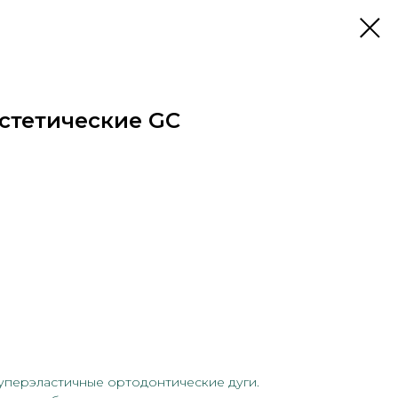
 эстетические GC
cуперэластичные ортодонтические дуги.