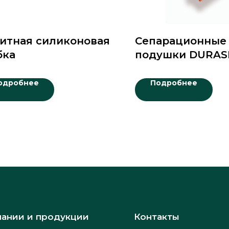
итная силиконовая
Сепарационные
бка
подушки DURAS
одробнее
Подробнее
пании и продукции
Контакты