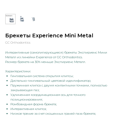
Брекеты Experience Mini Metal
GC Orthodontics
Интерактивные (самолигирующиеся) брекеты Экспириенс Мини
Металл из линейки Experience от GC Orthodontics.
Размер брекета на 30% меньше Экспириенс Металл.
Характеристики:
Гингивальная система открытия клипсы;
Дистально-гингивальный цветовой идентификатор;
Пружинная клипса с двумя контактными точками, полностью
закрывающая паз;
Удлиненная координационная ось для точного
позиционирования;
Ромбовидная форма брекета;
Интерактивная клипса;
Низкое трение за счет скошенных граней паза брекета;