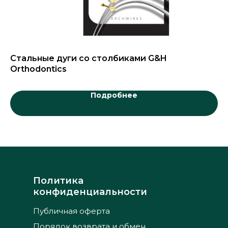
cs
Стальные дуги со столбиками G&H
С
Orthodontics
Подробнее
Политика
конфиденциальности
Публичная оферта
Порядок возврата и обмен