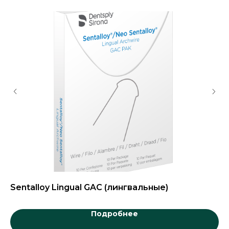
Sentalloy Lingual GAC (лингвальные)
С
Подробнее