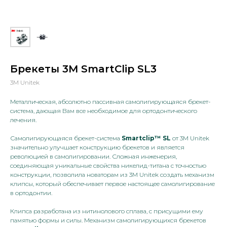
Брекеты 3M SmartClip SL3
3M Unitek
Металлическая, абсолютно пассивная самолигирующаяся брекет-
система, дающая Вам все необходимое для ортодонтического
лечения.
Самолигирующаяся брекет-система
Smartclip™ SL
от 3М Unitek
значительно улучшает конструкцию брекетов и является
революцией в самолигировании. Сложная инженерия,
соединяющая уникальные свойства никелид-титана с точностью
конструкции, позволила новаторам из 3М Unitek создать механизм
клипсы, который обеспечивает первое настоящее самолигирование
в ортодонтии.
Клипса разработана из нитинолового сплава, с присущими ему
памятью формы и силы. Механизм самолигирующихся брекетов