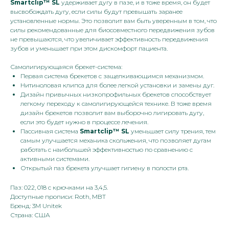
Smartclip™ SL
удерживает дугу в пазе, и в тоже время, он будет
высвобождать дугу, если силы будут превышать заранее
установленные нормы. Это позволит вам быть уверенным в том, что
силы рекомендованные для биосовместного передвижения зубов
не превышаются, что увеличивает эффективность передвижения
зубов и уменьшает при этом дискомфорт пациента.
Самолигирующаяся брекет-система:
Первая система брекетов с защелкивающимся механизмом.
Нитиноловая клипса для более легкой установки и замены дуг.
Дизайн привычных низкопрофильных брекетов способствует
легкому переходу к самолигирующейся технике. В тоже время
дизайн брекетов позволит вам выборочно лигировать дугу,
если это будет нужно в процессе лечения.
Пассивная система
Smartclip™ SL
уменьшает силу трения, тем
самым улучшается механика скольжения, что позволяет дугам
работать с наибольшей эффективностью по сравнению с
активными системами.
Открытый паз брекета улучшает гигиену в полости рта.
Паз: 022, 018 с крючками на 3,4,5.
Доступные прописи: Roth, MBT
Бренд: 3M Unitek
Страна: США