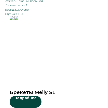
Размеры: Малый, большой
Количество: от 1 шт.
Бренд: IOS Ortho
Страна: США
Брекеты Meily SL
Подробнее