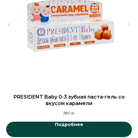
PRESIDENT Baby 0-3 зубная паста-гель со
З
вкусом карамели
280
р.
Подробнее