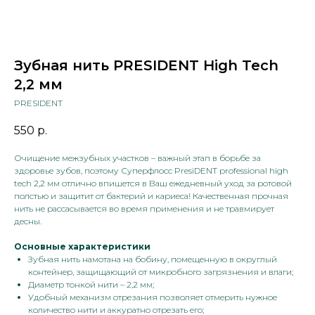
Зубная нить PRESIDENT High Tech
2,2 мм
PRESIDENT
550
р.
Очищение межзубных участков – важный этап в борьбе за
здоровье зубов, поэтому Суперфлосс PresiDENT professional high
tech 2,2 мм отлично впишется в Ваш ежедневный уход за ротовой
полстью и защитит от бактерий и кариеса! Качественная прочная
нить не рассасывается во время применения и не травмирует
десны.
Основные характеристики
Зубная нить намотана на бобину, помещенную в округлый
контейнер, защищающий от микробного загрязнения и влаги;
Диаметр тонкой нити – 2,2 мм;
Удобный механизм отрезания позволяет отмерить нужное
количество нити и аккуратно отрезать его;