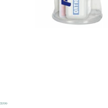
ontic
35199