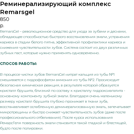
Реминерализирующий комплекс
Remarsgel
850
р.
RemarsGel – революционное средство для ухода за зубами и деснами,
обладающее способностью быстрого восстановления эмали, устранения
кариеса в стадии белого пятна, эффективной профилактики кариеса и
снижения чувствительности зубов. Система состоит из двух различных
зубных паст, которые нужно применять одновременно.
СПОСОБ РАБОТЫ:
В процессе чистки зубов RemarsGel нитрат кальция из тубы №1
смешивается с гидрофосфатом аммония из тубы №2. Просисходит
безопасная химическая реакция, в результате которой образуется
кристалл брушита, близкий по составу к кристаллу гидроксиапатита -
основному компоненту зубной эмали. Благодаря очень маленькому
размеру кристалл брушита глубоко проникает в ткани зуба,
восстанавливает ослабленную деминерализованную эмаль, запечатывает
микротрещины и быстро снижает чувствительность зубов (даже после
профессионального отбеливания). После курса использования
РемарсГеля поверхность эмали становится такой гладкой и блестящей,
будто после полировки.