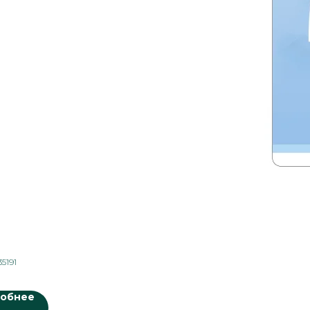
35191
DONTIC
обнее