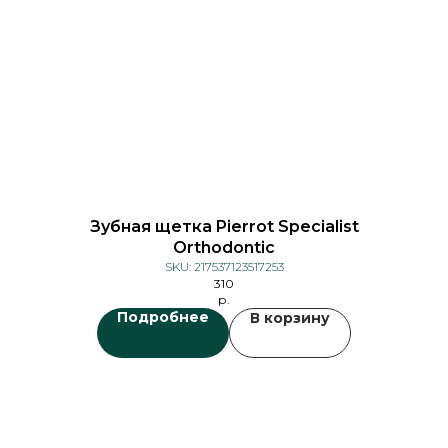
Зубная щеткa Pierrot Specialist
Orthodontiс
SKU:
217537123517253
310
р.
Подробнее
В корзину