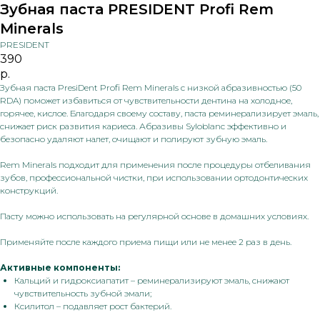
Зубная паста PRESIDENT Profi Rem
Minerals
PRESIDENT
390
р.
Зубная паста PresiDent Profi Rem Minerals с низкой абразивностью (50
RDA) поможет избавиться от чувствительности дентина на холодное,
горячее, кислое. Благодаря своему составу, паста реминерализирует эмаль,
снижает риск развития кариеса. Абразивы Syloblanc эффективно и
безопасно удаляют налет, очищают и полируют зубную эмаль.
Rem Minerals подходит для применения после процедуры отбеливания
зубов, профессиональной чистки, при использовании ортодонтических
конструкций.
Пасту можно использовать на регулярной основе в домашних условиях.
Применяйте после каждого приема пищи или не менее 2 раз в день.
Активные компоненты:
Кальций и гидроксиапатит – реминерализируют эмаль, снижают
чувствительность зубной эмали;
Ксилитол – подавляет рост бактерий.