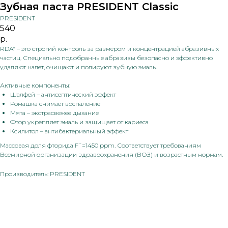
Зубная паста PRESIDENT Classic
PRESIDENT
540
р.
RDA* – это строгий контроль за размером и концентрацией абразивных
частиц. Специально подобранные абразивы безопасно и эффективно
удаляют налет, очищают и полируют зубную эмаль.
Активные компоненты:
Шалфей – антисептический эффект
Ромашка снимает воспаление
Мята – экстрасвежее дыхание
Фтор укрепляет эмаль и защищает от кариеса
Ксилитол – антибактериальный эффект
Массовая доля фторида F¯=1450 ppm. Соответствует требованиям
Всемирной организации здравоохранения (ВОЗ) и возрастным нормам.
Производитель: PRESIDENT