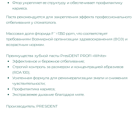
Фтор укрепляет ее структуру и обеспечивает профилактику
кариеса.
Паста рекомендуется для закрепления эффекта профессионального
отбеливания у стоматолога.
Массовая доля фторида F¯=1350 ppm, что соответствует
требованиям Всемирной организации здравоохранения (ВОЗ) и
возрастным нормам.
Преимущества зубной пасты PresiDENT PROFI «White»
Эффективное и бережное отбеливание;
Строгий контроль за размером и концентрацией абразивов
(RDA 100);
Усиленная формула для реминерализации эмали и снижения
чувствительности;
Профилактика кариеса;
Экстрасвежее дыхание благодаря мяте.
Производитель: PRESIDENT