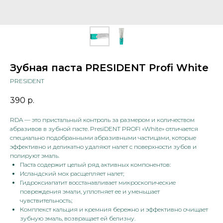
Зубная паста PRESIDENT Profi White
PRESIDENT
390
р.
RDA — это пристальный контроль за размером и количеством
абразивов в зубной пасте. PresiDENT PROFI «White» отличается
специально подобранными абразивными частицами, которые
эффективно и деликатно удаляют налет с поверхности зубов и
полируют эмаль.
Паста содержит целый ряд активных компонентов:
Исландский мох расщепляет налет;
Гидроксиапатит восстанавливает микроскопические
повреждения эмали, уплотняет ее и уменьшает
чувствительность;
Комплекст кальция и кремния бережно и эффективно очищает
зубную эмаль, возвращает ей белизну.