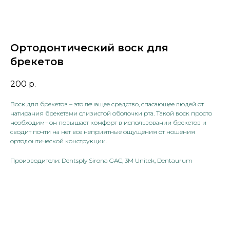
Ортодонтический воск для
брекетов
200
р.
Воск для брекетов – это лечащее средство, спасающее людей от
натирания брекетами слизистой оболочки рта. Такой воск просто
необходим– он повышает комфорт в использовании брекетов и
сводит почти на нет все неприятные ощущения от ношения
ортодонтической конструкции.
Производители: Dentsply Sirona GAC, 3M Unitek, Dentaurum