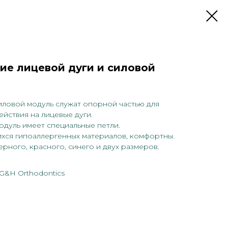
ие лицевой дуги и силовой
иловой модуль служат опорной частью для
йствия на лицевые дуги.
одуль имеет специальные петли.
хся гипоаллергенных материалов, комфортны.
ерного, красного, синего и двух размеров.
 G&H Orthodontics